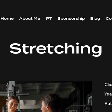
Home
About Me
PT
Sponsorship
Blog
Co
Stretching
Cli
Yea
Aut